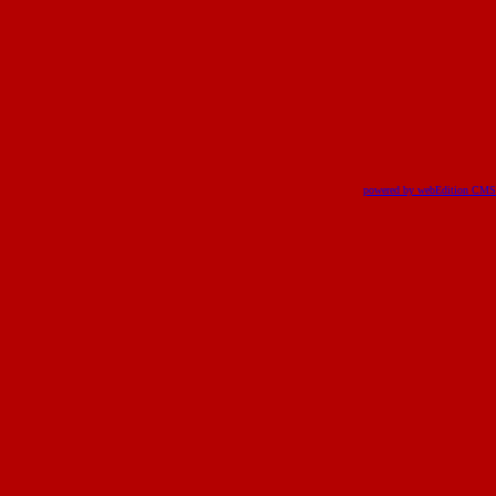
powered by webEdition CMS